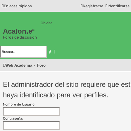
Enlaces rápidos
Registrarse
Identificarse
Obviar
Acalon.e²
Foros de discusión
B
ú
B
s
u
q
s
u
c
e
Web Academia
Foro
a
d
r
a
a
v
a
El administrador del sitio requiere que es
n
z
a
haya identificado para ver perfiles.
d
a
Nombre de Usuario:
Contraseña: