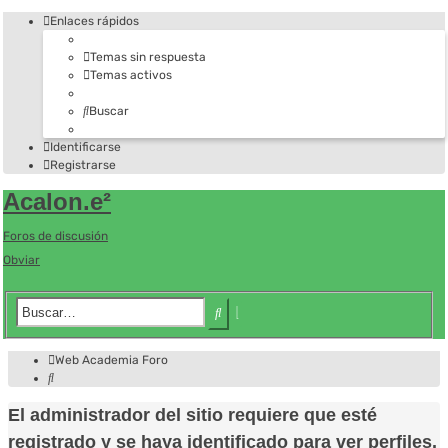
Enlaces rápidos
Temas sin respuesta
Temas activos
Buscar
Identificarse
Registrarse
Acalon.e²
Foros de discusión
Obviar
Búsqueda
Buscar
avanzada
Web Academia
Foro
Buscar
El administrador del sitio requiere que esté
registrado y se haya identificado para ver perfiles.