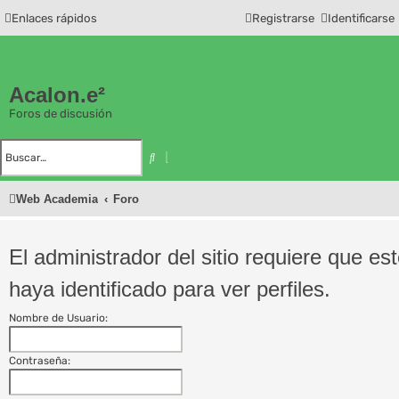
Enlaces rápidos
Registrarse
Identificarse
Acalon.e²
Foros de discusión
B
B
u
ú
s
s
c
q
Web Academia
Foro
a
u
r
e
d
a
a
El administrador del sitio requiere que es
v
a
n
haya identificado para ver perfiles.
z
a
d
a
Nombre de Usuario:
Contraseña: