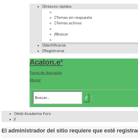
Enlaces rápidos
Temas sin respuesta
Temas activos
Buscar
Identificarse
Registrarse
Acalon.e²
Foros de discusión
Obviar
Búsqueda
avanzada
Buscar
Web Academia
Foro
Buscar
El administrador del sitio requiere que esté registra