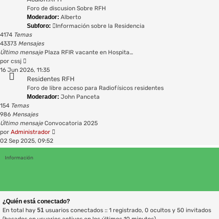
Foro de discusion Sobre RFH
Moderador:
Alberto
Subforo:
Información sobre la Residencia
4174
Temas
43373
Mensajes
Último mensaje
Plaza RFIR vacante en Hospita…
Ver
por
cssj
último
16 Jun 2026, 11:35
mensaje
Residentes RFH
Foro de libre acceso para Radiofísicos residentes
Moderador:
John Panceta
154
Temas
986
Mensajes
Último mensaje
Convocatoria 2025
Ver
por
Administrador
último
02 Sep 2025, 09:52
mensaje
Información
¿Quién está conectado?
En total hay
51
usuarios conectados :: 1 registrado, 0 ocultos y 50 invitados