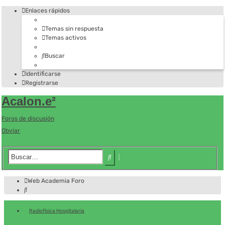
Enlaces rápidos
Temas sin respuesta
Temas activos
Buscar
Identificarse
Registrarse
Acalon.e²
Foros de discusión
Obviar
Búsqueda
Buscar
avanzada
Web Academia
Foro
Buscar
Radiofísica Hospitalaria