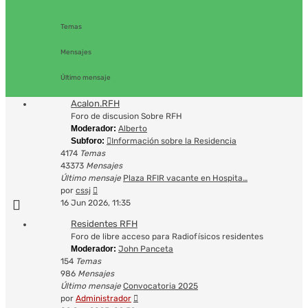
Temas
Mensajes
Último mensaje
Acalon.RFH
Foro de discusion Sobre RFH
Moderador:
Alberto
Subforo:
Información sobre la Residencia
4174
Temas
43373
Mensajes
Último mensaje
Plaza RFIR vacante en Hospita…
Ver
por
cssj
último
16 Jun 2026, 11:35
mensaje
Residentes RFH
Foro de libre acceso para Radiofísicos residentes
Moderador:
John Panceta
154
Temas
986
Mensajes
Último mensaje
Convocatoria 2025
Ver
por
Administrador