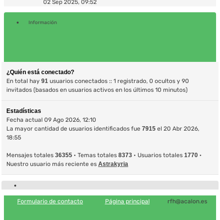
último
02 Sep 2025, 09:52
mensaje
Información
¿Quién está conectado?
En total hay
91
usuarios conectados :: 1 registrado, 0 ocultos y 90
invitados (basados en usuarios activos en los últimos 10 minutos)
Estadísticas
Fecha actual 09 Ago 2026, 12:10
La mayor cantidad de usuarios identificados fue
7915
el 20 Abr 2026,
18:55
Mensajes totales
36355
• Temas totales
8373
• Usuarios totales
1770
•
Nuestro usuario más reciente es
Astrakyria
Formulario de contacto
Página principal
rfh@acalon.es