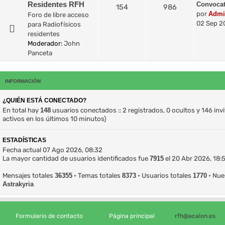
Residentes RFH
Convocat
154
986
por
Admi
Foro de libre acceso
02 Sep 2
para Radiofísicos
residentes
Moderador:
John
Panceta
INFORMACIÓN
¿QUIÉN ESTÁ CONECTADO?
En total hay
148
usuarios conectados :: 2 registrados, 0 ocultos y 146 in
activos en los últimos 10 minutos)
ESTADÍSTICAS
Fecha actual 07 Ago 2026, 08:32
La mayor cantidad de usuarios identificados fue
7915
el 20 Abr 2026, 18:
Mensajes totales
36355
• Temas totales
8373
• Usuarios totales
1770
• Nue
Astrakyria
Formulario de contacto
Página principal
rfh@acalon.es