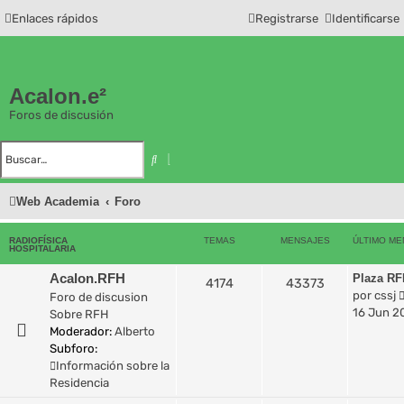
Enlaces rápidos
Registrarse
Identificarse
Acalon.e²
Foros de discusión
B
B
u
ú
s
s
c
q
Web Academia
Foro
a
u
r
e
d
a
RADIOFÍSICA
TEMAS
MENSAJES
ÚLTIMO ME
a
HOSPITALARIA
v
a
Acalon.RFH
n
Plaza RF
4174
43373
z
por
cssj
Foro de discusion
a
d
16 Jun 20
Sobre RFH
a
Moderador:
Alberto
Subforo:
Información sobre la
Residencia