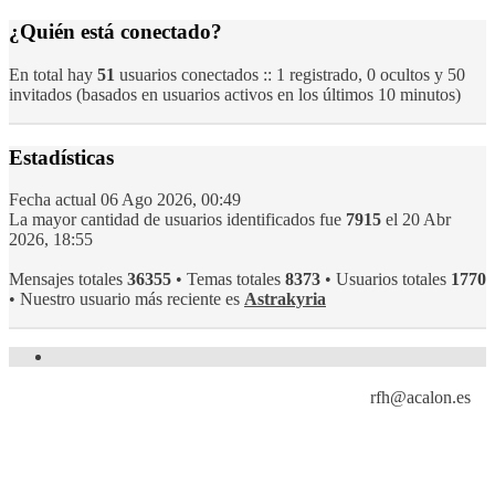
¿Quién está conectado?
En total hay
51
usuarios conectados :: 1 registrado, 0 ocultos y 50
invitados (basados en usuarios activos en los últimos 10 minutos)
Estadísticas
Fecha actual 06 Ago 2026, 00:49
La mayor cantidad de usuarios identificados fue
7915
el 20 Abr
2026, 18:55
Mensajes totales
36355
• Temas totales
8373
• Usuarios totales
1770
• Nuestro usuario más reciente es
Astrakyria
Formulario de contacto
Página principal
rfh@acalon.es
© ACALON.RFH