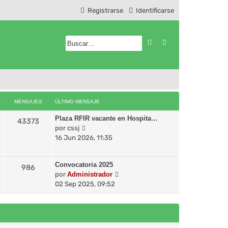
Registrarse
Identificarse
Buscar
Búsqueda avanzad
MENSAJES
ÚLTIMO MENSAJE
Plaza RFIR vacante en Hospita…
43373
V
por
cssj
e
16 Jun 2026, 11:35
r
ú
Convocatoria 2025
l
986
V
por
Administrador
t
e
02 Sep 2025, 09:52
i
r
m
ú
o
l
m
t
e