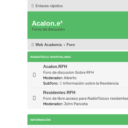
Enlaces rápidos
Acalon.e²
Foros de discusión
Web Academia
Foro
RADIOFÍSICA HOSPITALARIA
Acalon.RFH
Foro de discusion Sobre RFH
Moderador:
Alberto
Subforo:
Información sobre la Residencia
Residentes RFH
Foro de libre acceso para Radiofísicos residente
Moderador:
John Panceta
INFORMACIÓN