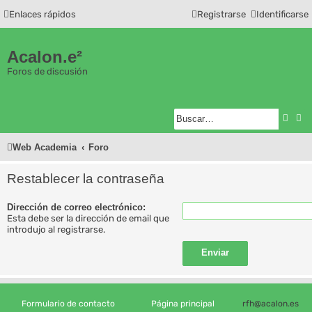
Enlaces rápidos
Registrarse
Identificarse
Acalon.e²
Foros de discusión
Busc
Bú
Web Academia
Foro
Restablecer la contraseña
Dirección de correo electrónico:
Esta debe ser la dirección de email que
introdujo al registrarse.
Formulario de contacto
Página principal
rfh@acalon.es