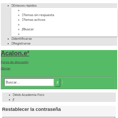
Enlaces rápidos
Temas sin respuesta
Temas activos
Buscar
Identificarse
Registrarse
Acalon.e²
Foros de discusión
Obviar
Búsqueda
Buscar
avanzada
Web Academia
Foro
Buscar
Restablecer la contraseña